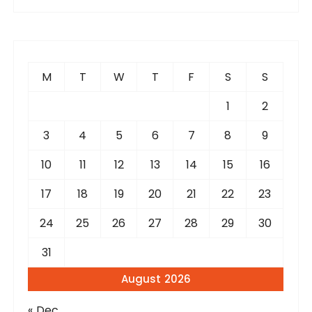
a
r
c
h
f
M
T
W
T
F
S
S
o
r
1
2
:
3
4
5
6
7
8
9
10
11
12
13
14
15
16
17
18
19
20
21
22
23
24
25
26
27
28
29
30
31
August 2026
« Dec