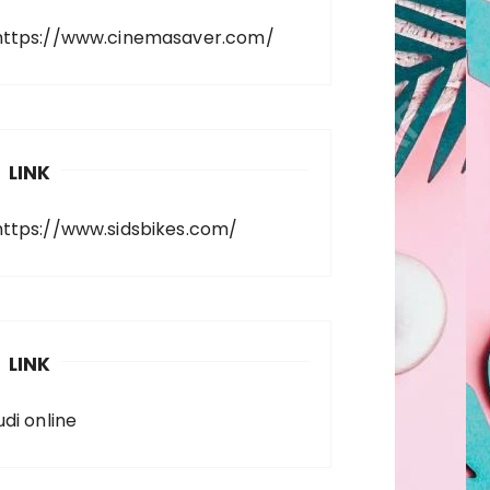
https://www.cinemasaver.com/
LINK
https://www.sidsbikes.com/
LINK
udi online