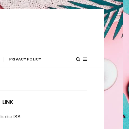
PRIVACY POLICY
LINK
sbobet88