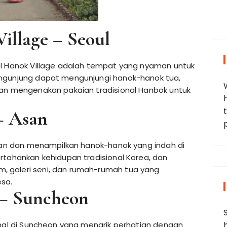
llage – Seoul
ol Hanok Village adalah tempat yang nyaman untuk
engunjung dapat mengunjungi hanok-hanok tua,
dan mengenakan pakaian tradisional Hanbok untuk
t
– Asan
Asan dan menampilkan hanok-hanok yang indah di
rtahankan kehidupan tradisional Korea, dan
 galeri seni, dan rumah-rumah tua yang
esa.
 – Suncheon
onal di Suncheon yang menarik perhatian dengan