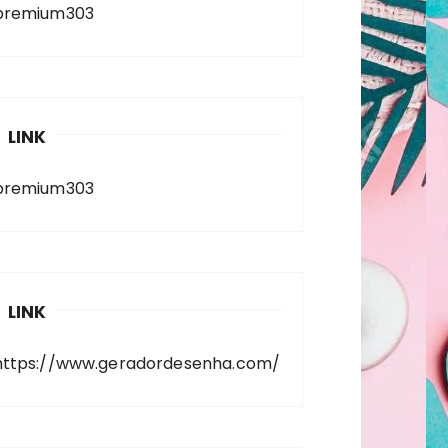
premium303
LINK
premium303
LINK
https://www.geradordesenha.com/