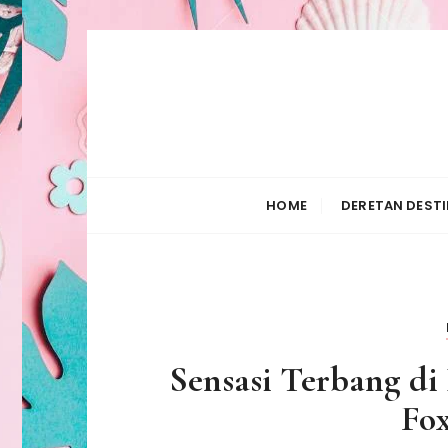
S
k
i
p
t
o
c
HOME
DERETAN DESTI
o
n
t
e
n
t
Sensasi Terbang di
Fox