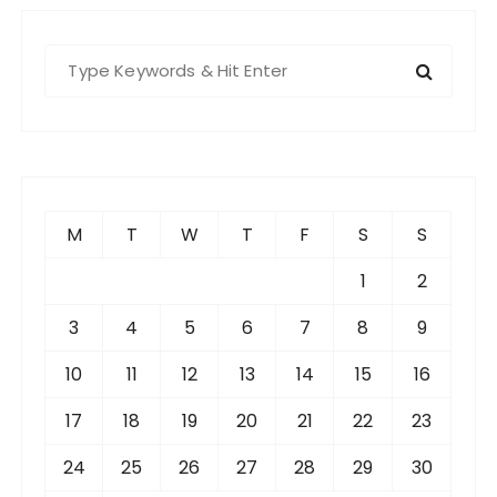
S
e
a
r
c
h
f
M
T
W
T
F
S
S
o
r
1
2
:
3
4
5
6
7
8
9
10
11
12
13
14
15
16
17
18
19
20
21
22
23
24
25
26
27
28
29
30