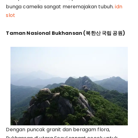
bunga camelia sangat meremajakan tubuh.
idn
slot
Taman Nasional Bukhansan (
북한산
국립
공원)
Dengan puncak granit dan beragam flora,