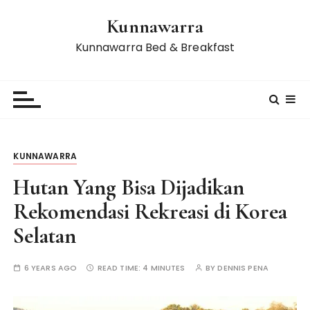
S
Kunnawarra
k
i
Kunnawarra Bed & Breakfast
p
t
o
c
o
n
KUNNAWARRA
t
e
Hutan Yang Bisa Dijadikan
n
Rekomendasi Rekreasi di Korea
t
Selatan
6 YEARS AGO
READ TIME:
4 MINUTES
BY
DENNIS PENA