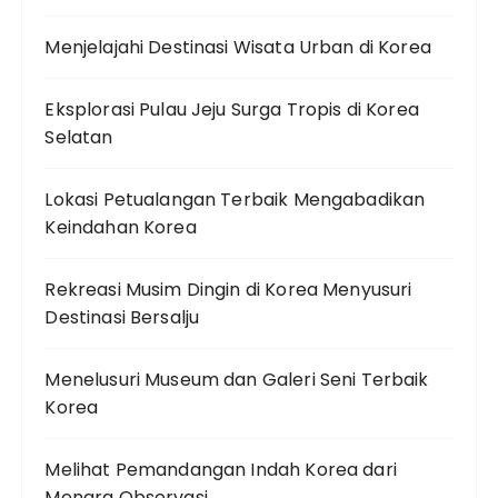
Menjelajahi Destinasi Wisata Urban di Korea
Eksplorasi Pulau Jeju Surga Tropis di Korea
Selatan
Lokasi Petualangan Terbaik Mengabadikan
Keindahan Korea
Rekreasi Musim Dingin di Korea Menyusuri
Destinasi Bersalju
Menelusuri Museum dan Galeri Seni Terbaik
Korea
Melihat Pemandangan Indah Korea dari
Menara Observasi