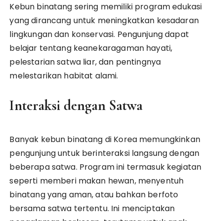
Kebun binatang sering memiliki program edukasi
yang dirancang untuk meningkatkan kesadaran
lingkungan dan konservasi. Pengunjung dapat
belajar tentang keanekaragaman hayati,
pelestarian satwa liar, dan pentingnya
melestarikan habitat alami.
Interaksi dengan Satwa
Banyak kebun binatang di Korea memungkinkan
pengunjung untuk berinteraksi langsung dengan
beberapa satwa. Program ini termasuk kegiatan
seperti memberi makan hewan, menyentuh
binatang yang aman, atau bahkan berfoto
bersama satwa tertentu. Ini menciptakan