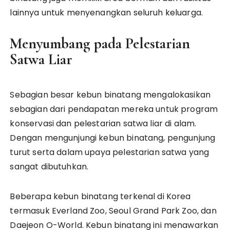
lainnya untuk menyenangkan seluruh keluarga.
Menyumbang pada Pelestarian
Satwa Liar
Sebagian besar kebun binatang mengalokasikan
sebagian dari pendapatan mereka untuk program
konservasi dan pelestarian satwa liar di alam.
Dengan mengunjungi kebun binatang, pengunjung
turut serta dalam upaya pelestarian satwa yang
sangat dibutuhkan.
Beberapa kebun binatang terkenal di Korea
termasuk Everland Zoo, Seoul Grand Park Zoo, dan
Daejeon O-World. Kebun binatang ini menawarkan