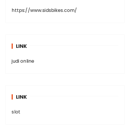
https://www.sidsbikes.com/
LINK
judi online
LINK
slot