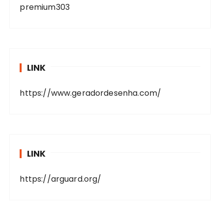
premium303
LINK
https://www.geradordesenha.com/
LINK
https://arguard.org/