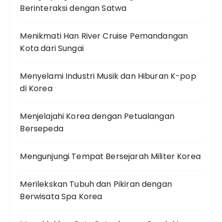
Berinteraksi dengan Satwa
Menikmati Han River Cruise Pemandangan
Kota dari Sungai
Menyelami Industri Musik dan Hiburan K-pop
di Korea
Menjelajahi Korea dengan Petualangan
Bersepeda
Mengunjungi Tempat Bersejarah Militer Korea
Merilekskan Tubuh dan Pikiran dengan
Berwisata Spa Korea