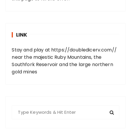
LINK
Stay and play at
https://doubledicerv.com//
near the majestic Ruby Mountains, the
Southfork Reservoir and the large northern
gold mines
S
e
a
r