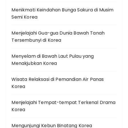
Menikmati Keindahan Bunga Sakura di Musim
Semi Korea
Menjelajahi Gua-gua Dunia Bawah Tanah
Tersembunyi di Korea
Menyelam di Bawah Laut Pulau yang
Menakjubkan Korea
Wisata Relaksasi di Pemandian Air Panas
Korea
Menjelajahi Tempat-tempat Terkenal Drama
Korea
Mengunjungi Kebun Binatang Korea