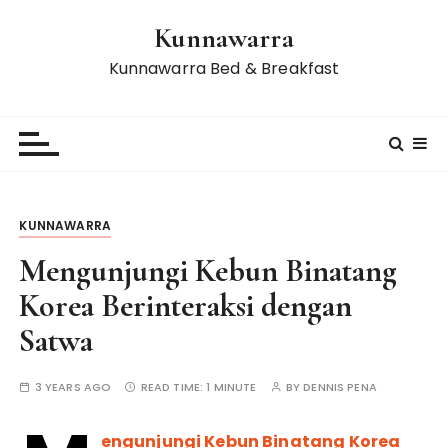
S
Kunnawarra
k
i
Kunnawarra Bed & Breakfast
p
t
o
c
o
n
KUNNAWARRA
t
e
Mengunjungi Kebun Binatang
n
Korea Berinteraksi dengan
t
Satwa
3 YEARS AGO
READ TIME:
1 MINUTE
BY
DENNIS PENA
engunjungi Kebun Binatang Korea