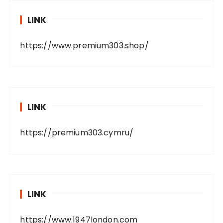
LINK
https://www.premium303.shop/
LINK
https://premium303.cymru/
LINK
https://www.1947london.com