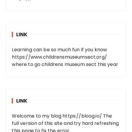
LINK
Learning can be so much fun if you know
https://www.childrensmuseumsect.org/
where to go childrens museum sect this year
LINK
Welcome to my blog
https://bloog.io/
The
full version of this site and try hard refreshing
this page to fix the error.