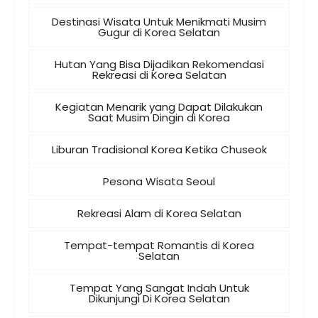
Destinasi Wisata Untuk Menikmati Musim
Gugur di Korea Selatan
Hutan Yang Bisa Dijadikan Rekomendasi
Rekreasi di Korea Selatan
Kegiatan Menarik yang Dapat Dilakukan
Saat Musim Dingin di Korea
Liburan Tradisional Korea Ketika Chuseok
Pesona Wisata Seoul
Rekreasi Alam di Korea Selatan
Tempat-tempat Romantis di Korea
Selatan
Tempat Yang Sangat Indah Untuk
Dikunjungi Di Korea Selatan