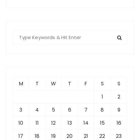
S
e
a
r
c
h
f
M
T
W
T
F
S
S
o
r
1
2
:
3
4
5
6
7
8
9
10
11
12
13
14
15
16
17
18
19
20
21
22
23