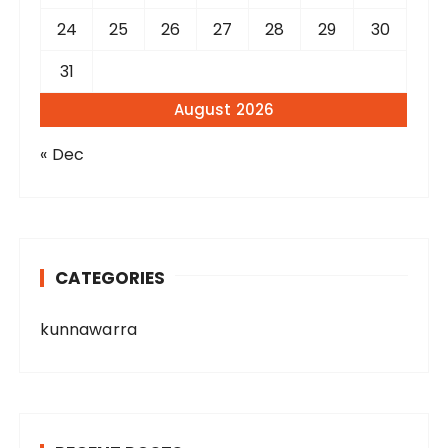
24
25
26
27
28
29
30
31
August 2026
« Dec
CATEGORIES
kunnawarra