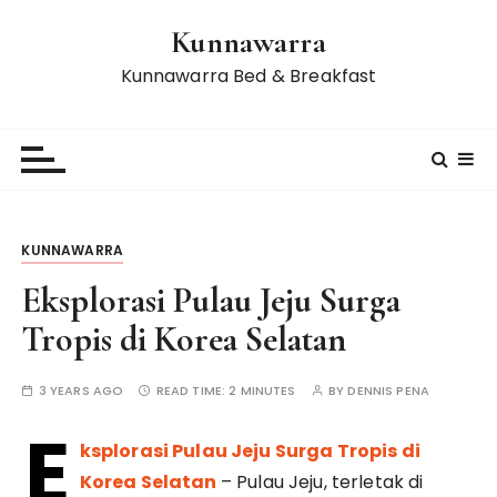
S
Kunnawarra
k
i
Kunnawarra Bed & Breakfast
p
t
o
c
o
n
KUNNAWARRA
t
e
Eksplorasi Pulau Jeju Surga
n
Tropis di Korea Selatan
t
3 YEARS AGO
READ TIME:
2 MINUTES
BY
DENNIS PENA
E
ksplorasi Pulau Jeju Surga Tropis di
Korea Selatan
– Pulau Jeju, terletak di