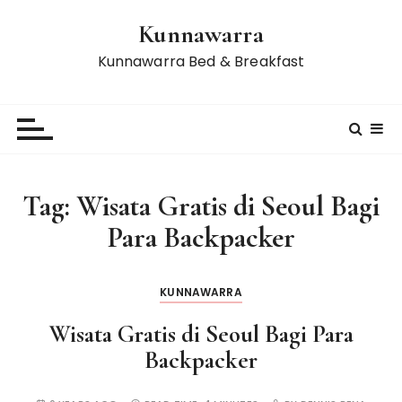
S
Kunnawarra
k
i
Kunnawarra Bed & Breakfast
p
t
o
c
o
n
Tag:
Wisata Gratis di Seoul Bagi
t
Para Backpacker
e
n
t
KUNNAWARRA
Wisata Gratis di Seoul Bagi Para
Backpacker