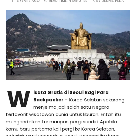
6 YEARS AGO
READ TIME:
4 MINUTES
BY
DENNIS PENA
W
isata Gratis di Seoul Bagi Para
Backpacker
– Korea Selatan sekarang
menjelma jadi salah satu Negara
terfavorit wisatawan dunia untuk liburan. Entah itu
mengandalkan tur maupun pergi sendiri. Apabila
kamu baru pertama kali pergi ke Korea Selatan,