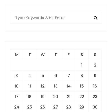
S
e
a
r
c
h
f
M
T
W
T
F
S
S
o
r
1
2
:
3
4
5
6
7
8
9
10
11
12
13
14
15
16
17
18
19
20
21
22
23
24
25
26
27
28
29
30