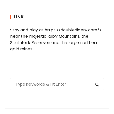
LINK
Stay and play at
https://doubledicerv.com//
near the majestic Ruby Mountains, the
Southfork Reservoir and the large northern
gold mines
S
e
a
r
c
h