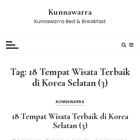
S
Kunnawarra
k
i
Kunnawarra Bed & Breakfast
p
t
o
c
o
n
Tag:
18 Tempat Wisata Terbaik
t
di Korea Selatan (3)
e
n
t
KUNNAWARRA
18 Tempat Wisata Terbaik di Korea
Selatan (3)