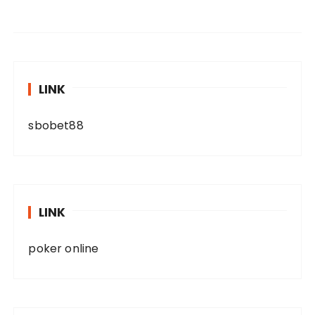
LINK
sbobet88
LINK
poker online