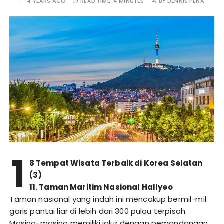
4 YEARS AGO
READ TIME:
4 MINUTES
BY
DENNIS PENA
1
8 Tempat Wisata Terbaik di Korea Selatan
(3)
11. Taman Maritim Nasional Hallyeo
Taman nasional yang indah ini mencakup bermil-mil
garis pantai liar di lebih dari 300 pulau terpisah.
Masing-masing memiliki jalur dengan pemandangan