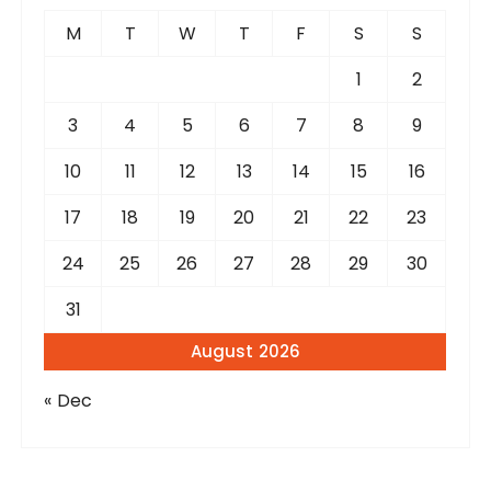
f
M
T
W
T
F
S
S
o
r
1
2
:
3
4
5
6
7
8
9
10
11
12
13
14
15
16
17
18
19
20
21
22
23
24
25
26
27
28
29
30
31
August 2026
« Dec