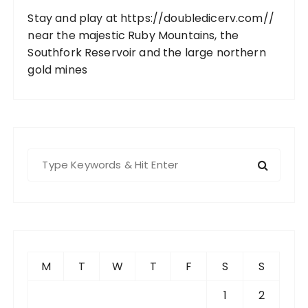
Stay and play at
https://doubledicerv.com//
near the majestic Ruby Mountains, the
Southfork Reservoir and the large northern
gold mines
S
e
a
r
c
h
f
M
T
W
T
F
S
S
o
r
1
2