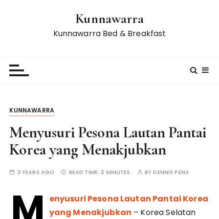
S
Kunnawarra
k
i
Kunnawarra Bed & Breakfast
p
t
o
c
o
n
KUNNAWARRA
t
e
Menyusuri Pesona Lautan Pantai
n
Korea yang Menakjubkan
t
3 YEARS AGO
READ TIME:
2 MINUTES
BY
DENNIS PENA
M
enyusuri Pesona Lautan Pantai Korea
yang Menakjubkan
– Korea Selatan