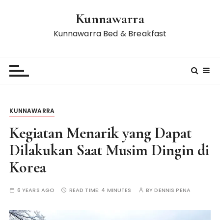
S
Kunnawarra
k
i
Kunnawarra Bed & Breakfast
p
t
o
c
o
n
KUNNAWARRA
t
e
Kegiatan Menarik yang Dapat
n
Dilakukan Saat Musim Dingin di
t
Korea
6 YEARS AGO
READ TIME:
4 MINUTES
BY
DENNIS PENA