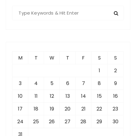
S
e
a
r
c
h
f
M
T
W
T
F
S
S
o
r
1
2
:
3
4
5
6
7
8
9
10
11
12
13
14
15
16
17
18
19
20
21
22
23
24
25
26
27
28
29
30
31