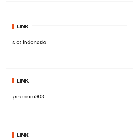
LINK
slot indonesia
LINK
premium303
LINK