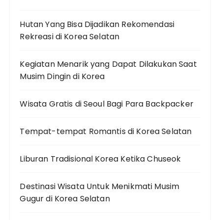
Hutan Yang Bisa Dijadikan Rekomendasi
Rekreasi di Korea Selatan
Kegiatan Menarik yang Dapat Dilakukan Saat
Musim Dingin di Korea
Wisata Gratis di Seoul Bagi Para Backpacker
Tempat-tempat Romantis di Korea Selatan
Liburan Tradisional Korea Ketika Chuseok
Destinasi Wisata Untuk Menikmati Musim
Gugur di Korea Selatan