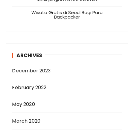
Wisata Gratis di Seoul Bagi Para
Backpacker
ARCHIVES
December 2023
February 2022
May 2020
March 2020