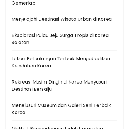
Gemerlap
Menjelajahi Destinasi Wisata Urban di Korea
Eksplorasi Pulau Jeju Surga Tropis di Korea
Selatan
Lokasi Petualangan Terbaik Mengabadikan
Keindahan Korea
Rekreasi Musim Dingin di Korea Menyusuri
Destinasi Bersalju
Menelusuri Museum dan Galeri Seni Terbaik
Korea
Melihat Pemandangan Indah Korea dari