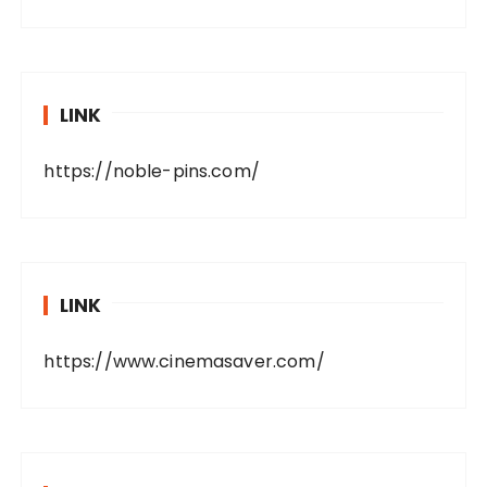
LINK
https://noble-pins.com/
LINK
https://www.cinemasaver.com/