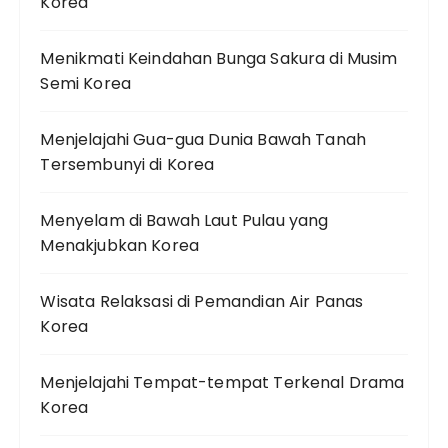
Korea
Menikmati Keindahan Bunga Sakura di Musim
Semi Korea
Menjelajahi Gua-gua Dunia Bawah Tanah
Tersembunyi di Korea
Menyelam di Bawah Laut Pulau yang
Menakjubkan Korea
Wisata Relaksasi di Pemandian Air Panas
Korea
Menjelajahi Tempat-tempat Terkenal Drama
Korea