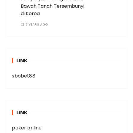
Bawah Tanah Tersembunyi
di Korea
3 YEARS AGO
LINK
sbobet88
LINK
poker online