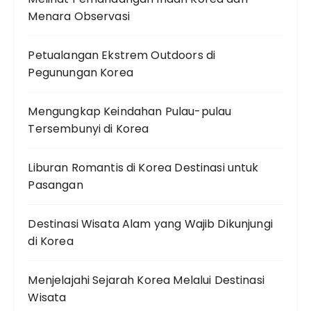
Menara Observasi
Petualangan Ekstrem Outdoors di
Pegunungan Korea
Mengungkap Keindahan Pulau-pulau
Tersembunyi di Korea
Liburan Romantis di Korea Destinasi untuk
Pasangan
Destinasi Wisata Alam yang Wajib Dikunjungi
di Korea
Menjelajahi Sejarah Korea Melalui Destinasi
Wisata