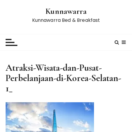
S
Kunnawarra
k
i
Kunnawarra Bed & Breakfast
p
t
o
c
o
n
Atraksi-Wisata-dan-Pusat-
t
Perbelanjaan-di-Korea-Selatan-
e
n
1_
t