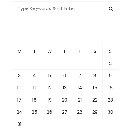
S
e
a
r
c
h
f
M
T
W
T
F
S
S
o
r
1
2
:
3
4
5
6
7
8
9
10
11
12
13
14
15
16
17
18
19
20
21
22
23
24
25
26
27
28
29
30
31