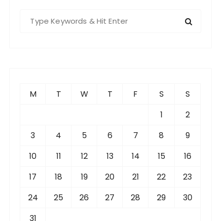
S
e
a
r
c
h
f
M
T
W
T
F
S
S
o
r
1
2
:
3
4
5
6
7
8
9
10
11
12
13
14
15
16
17
18
19
20
21
22
23
24
25
26
27
28
29
30
31