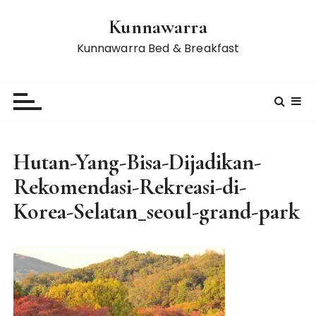
S
Kunnawarra
k
i
Kunnawarra Bed & Breakfast
p
t
o
c
o
n
Hutan-Yang-Bisa-Dijadikan-
t
Rekomendasi-Rekreasi-di-
e
n
Korea-Selatan_seoul-grand-park
t