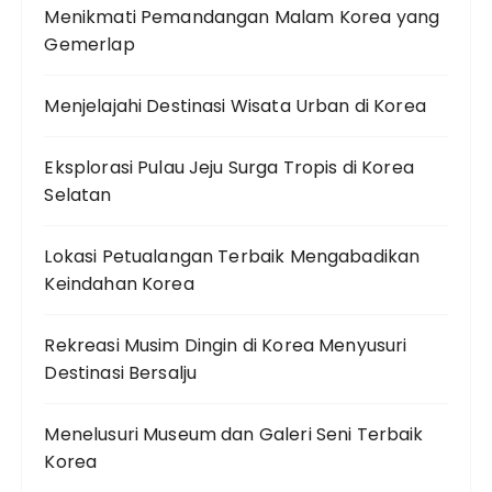
Menikmati Pemandangan Malam Korea yang
Gemerlap
Menjelajahi Destinasi Wisata Urban di Korea
Eksplorasi Pulau Jeju Surga Tropis di Korea
Selatan
Lokasi Petualangan Terbaik Mengabadikan
Keindahan Korea
Rekreasi Musim Dingin di Korea Menyusuri
Destinasi Bersalju
Menelusuri Museum dan Galeri Seni Terbaik
Korea