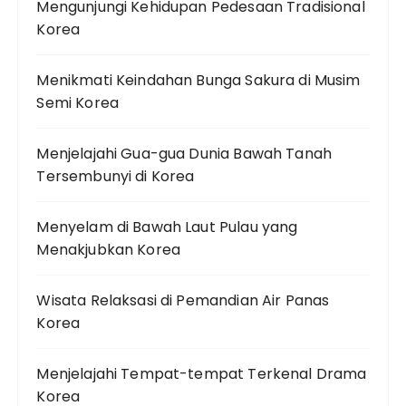
Mengunjungi Kehidupan Pedesaan Tradisional
Korea
Menikmati Keindahan Bunga Sakura di Musim
Semi Korea
Menjelajahi Gua-gua Dunia Bawah Tanah
Tersembunyi di Korea
Menyelam di Bawah Laut Pulau yang
Menakjubkan Korea
Wisata Relaksasi di Pemandian Air Panas
Korea
Menjelajahi Tempat-tempat Terkenal Drama
Korea