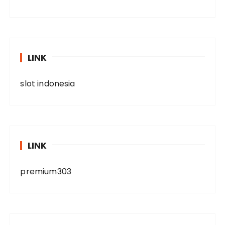
LINK
slot indonesia
LINK
premium303