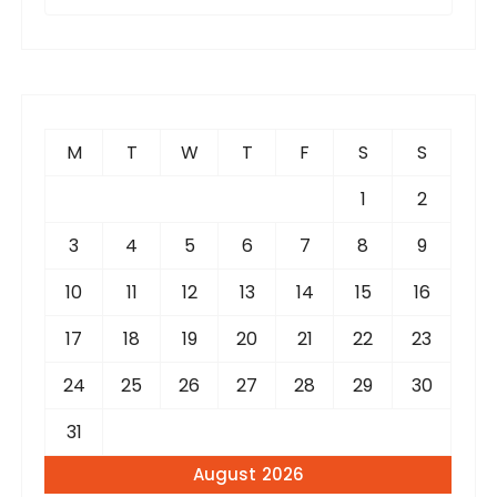
e
a
r
c
h
f
M
T
W
T
F
S
S
o
r
1
2
:
3
4
5
6
7
8
9
10
11
12
13
14
15
16
17
18
19
20
21
22
23
24
25
26
27
28
29
30
31
August 2026