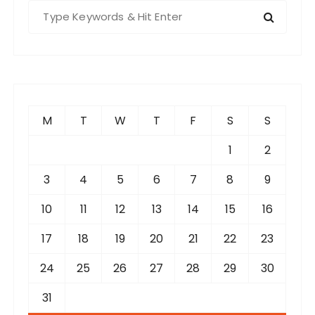
S
e
a
r
c
h
f
M
T
W
T
F
S
S
o
r
1
2
:
3
4
5
6
7
8
9
10
11
12
13
14
15
16
17
18
19
20
21
22
23
24
25
26
27
28
29
30
31