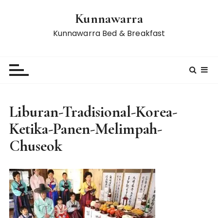
S
Kunnawarra
k
i
Kunnawarra Bed & Breakfast
p
t
o
c
o
n
Liburan-Tradisional-Korea-
t
Ketika-Panen-Melimpah-
e
n
Chuseok
t