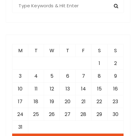
S
e
a
r
c
h
f
M
T
W
T
F
S
S
o
r
1
2
:
3
4
5
6
7
8
9
10
11
12
13
14
15
16
17
18
19
20
21
22
23
24
25
26
27
28
29
30
31