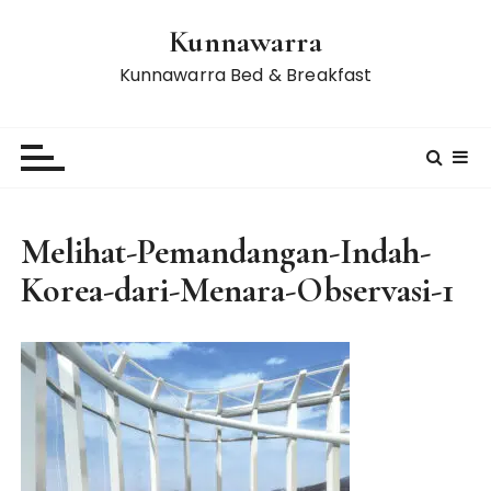
S
Kunnawarra
k
i
Kunnawarra Bed & Breakfast
p
t
o
c
o
n
Melihat-Pemandangan-Indah-
t
Korea-dari-Menara-Observasi-1
e
n
t