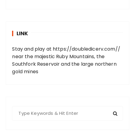
LINK
Stay and play at
https://doubledicerv.com//
near the majestic Ruby Mountains, the
Southfork Reservoir and the large northern
gold mines
S
e
a
r