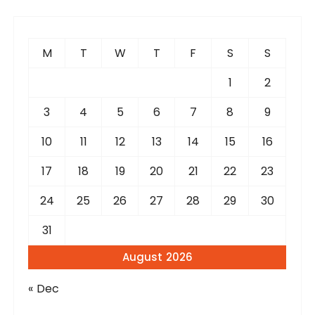
c
h
f
M
T
W
T
F
S
S
o
r
1
2
:
3
4
5
6
7
8
9
10
11
12
13
14
15
16
17
18
19
20
21
22
23
24
25
26
27
28
29
30
31
August 2026
« Dec