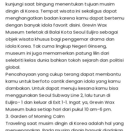
kunjungi saat bingung menentukan tujuan musim
dingin di Korea. Tempat wisata ini sekaligus dapat
menghangatkan badan karena kamu dapat bertemu
dengan banyak idola favorit disini. Grevin Wax
Museum terletak di Balai Kota Seoul Euljiro sebagai
objek wisata khusus bagi penggemar drama dan
idola Korea. Tak cuma lingkup Negeri Ginseng,
museum ini juga memamerkan patung lilin dari
selebriti kelas dunia bahkan tokoh sejarah dan politisi
global.
Pencahayaan yang cukup terang dapat membantu
kamu untuk berfoto cantik dengan idola yang kamu
dambakan. Untuk dapat menuju kesana kamu bisa
menggunakan Seoul Subway Line 2, lalu turun di
Euljiro- 1 dan keluar di Exit 1-1. Ingat ya, Grevin Wax
Museum buka setiap hari dari pukul 10 am-6 pm.
3. Garden of Morning Calm
Traveling saat musim dingin di Korea adalah hal yang
menyenangkan. Pada musim dingin banyak diadakan