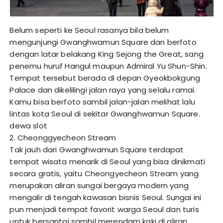
Belum seperti ke Seoul rasanya bila belum
mengunjungi Gwanghwamun Square dan berfoto
dengan latar belakang King Sejong the Great, sang
penemu huruf Hangul maupun Admiral Yu Shun-Shin.
Tempat tersebut berada di depan Gyeokbokgung
Palace dan dikelilingi jalan raya yang selalu ramai.
Kamu bisa berfoto sambil jalan-jalan melihat lalu
lintas kota Seoul di sekitar Gwanghwamun Square.
dewa slot
2. Cheonggyecheon Stream
Tak jauh dari Gwanghwamun Square terdapat
tempat wisata menarik di Seoul yang bisa dinikmati
secara gratis, yaitu Cheongyecheon Stream yang
merupakan aliran sungai bergaya modern yang
mengalir di tengah kawasan bisnis Seoul. Sungai ini
pun menjadi tempat favorit warga Seoul dan turis
untuk bersantai sambil merendam kaki di aliran