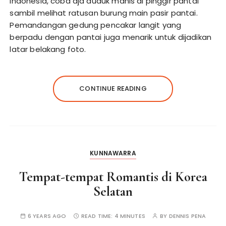
Indonesia, coba aja duduk manis di pinggir pantai
sambil melihat ratusan burung main pasir pantai.
Pemandangan gedung pencakar langit yang
berpadu dengan pantai juga menarik untuk dijadikan
latar belakang foto.
CONTINUE READING
KUNNAWARRA
Tempat-tempat Romantis di Korea
Selatan
6 YEARS AGO
READ TIME:
4 MINUTES
BY
DENNIS PENA