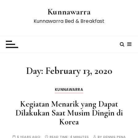
S
Kunnawarra
k
i
Kunnawarra Bed & Breakfast
p
t
o
c
o
n
Day:
February 13, 2020
t
e
n
KUNNAWARRA
t
Kegiatan Menarik yang Dapat
Dilakukan Saat Musim Dingin di
Korea
6 YEARS AGO
READ TIME:
4 MINUTES
BY
DENNIS PENA